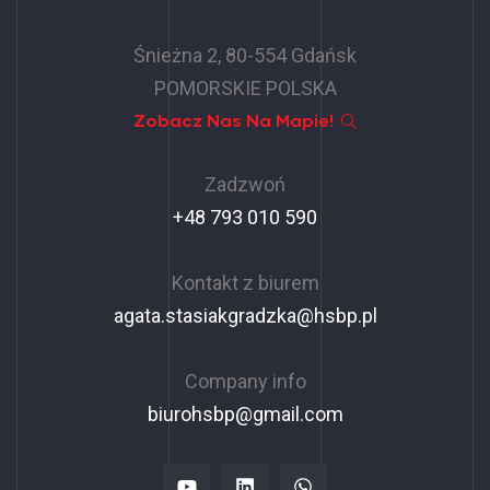
Śnieżna 2, 80-554 Gdańsk
POMORSKIE POLSKA
Zobacz Nas Na Mapie!
Zadzwoń
+48 793 010 590
Kontakt z biurem
agata.stasiakgradzka@hsbp.pl
Company info
biurohsbp@gmail.com