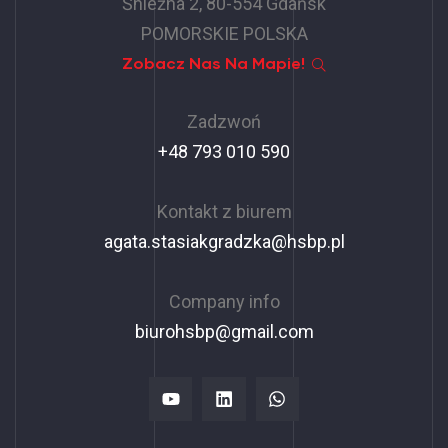
Śnieżna 2, 80-554 Gdańsk
POMORSKIE POLSKA
Zobacz Nas Na Mapie!
Zadzwoń
+48 793 010 590
Kontakt z biurem
agata.stasiakgradzka@hsbp.pl
Company info
biurohsbp@gmail.com