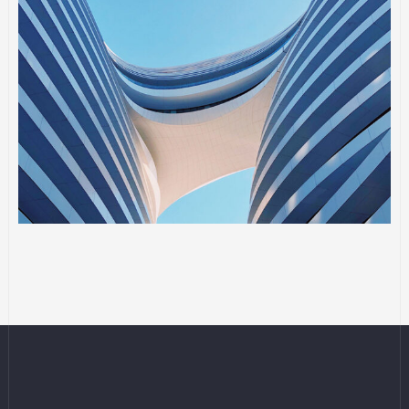
SSO
Sience lab building