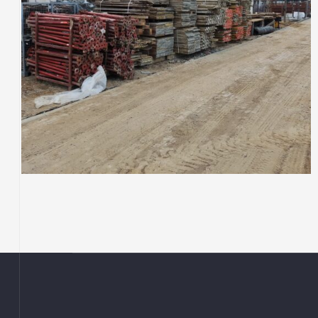
SSO
testowy1